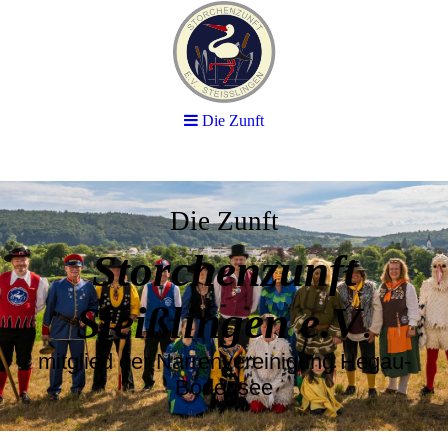
Die Zunft
Die Zunft
Storchenzunft
Steißlingen e.V
.
mitglied der Narrenvereinigung Hegau-
Bodensee